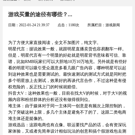
游戏买量的途径有哪些？...
日期：
2022-01-24 21:39:37
点击：
1180
次 所属栏目：
游戏新闻
为了方便大家直接阅读，全文不加图片，纯文字。
明星代言：据说效果一般，就跟明星直播卖货也容易翻车一样。
但是，明星代言有一个明显的好处就是明星背书意味着可信、靠
谱，比如RMB玩家们可以大胆地10万10万地充。另外就是有些好
看的明星可以吸引受众愿意多看几眼广告内容，哪种明星可以起
到这种效果也是需要测试的。最快速测试的测试方式就是同时把
多个明星放上去测试，效果好的再谈代言合作，不过这种是有侵
权危险的，反正找上门的时候就赔偿。
抖音大V：这种效果也一般，目前在找大V的时候，对于大V的视
频内容和粉丝群体的分析还没有做得很到位。
堆主体：由于媒体对于同一主体同一创意是有频次上限控制的，
为了突破这种上限，多几个主体是避免不了的了。这跟二类电商
堆主体还是挺像的。
游戏选品：这跟电商也有点像。联运要找产品的话，会有资深玩
家体验，又或者先简单设计相似玩法的创意和搞个假游戏包去测