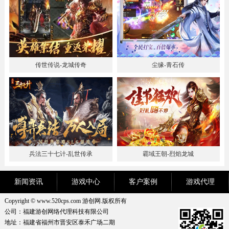
传世传说-龙城传奇
尘缘-青石传
兵法三十七计-乱世传承
霸域王朝-烈焰龙城
新闻资讯
游戏中心
客户案例
游戏代理
Copyright © www.520cps.com 游创网.版权所有
公司：福建游创网络代理科技有限公司
地址：福建省福州市晋安区泰禾广场二期