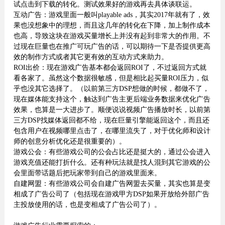
试点击到下载的转化。测试效果好的游戏再去具体谈联运。
互动广告：游戏里面一般叫playable ads，其实2017年就有了，效
果也没想象中的理想，而且这几年的转化在下降，加上制作成本
也高，导致这块在游戏买量增长上并没有起到非常大的作用。不
过现在巨量也在推广可玩广告的话，可以期待一下是否提供更高
效的制作方式或者其它更有效的互动方式来助力。
ROI出价：现在游戏广告基本都会返回ROI了，不过返回方式就
看各家了。虽然这个数据很敏感，但是相比起买量ROI压力，似
乎也没其它选择了。（以前第三方DSP想做的时候，都做不了，
现在媒体能支持这个，触达到广告主更后端业务数据来优化广告
效果，也算是一大进步了。顺便说说视频广告播放时长，以前第
三方DSP找媒体返回都不给，现在巨量引擎能返回这个，而且还
包含用户在视频哪里点击了，在哪里流失了，对于优化师和设计
师的创意分析优化还是很重要的）。
游戏公会：有些游戏公司的公会占比还是挺大的，通过公会进入
游戏充值还能打折什么。还有种玩法就是找人混到其它游戏的公
会里面带话题后把玩家带到自己的游戏里面来。
自建网盟：有些游戏公司会自建广告网盟去买量，其实也算是变
相成了广告公司了（包括现在游戏甲方DSP如果开放给外部广告
主投放使用的话，也是变相成了广告公司了）。