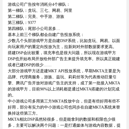
游戏公司广告按年消耗分4个梯队：
第一梯队：贪玩、三七、网易、阿里
第二梯队：完美、中手游、游族
第三梯队：9377
第四梯队：尾部小公司居多…
基本上前三个梯队都会自建广告投放系统：
少数几个头部游戏甲方是自建DSP系统，比如贪玩、网易。以面
向玩家用户的重定向投放为主，拉新则对外部数据要求更高。
搭建DSP会比较重，填充率也是很大问题，所以现在游戏甲方
DSP也开始布局开放给外部广告主来提升填充率。所以真正能建
或者已建DSP的很少……
大部分游戏甲方还是建MKT API投放系统，早期MKTA主要是为
品牌、代理商服务，游族、益玩、莉莉丝等为代表推动巨量引
擎、腾讯广告开放对游戏广告主的支持，成了第一批接入MKTA
的游戏甲方，目前90%以上消耗都是通过MKTA搭建的计划完成
的。
中小游戏公司多用第三方MKTA投放中台，但是有些好用有些不
好用，部分有实力的中小游戏公司也同步在自建MKTA系统来替
换掉这些第三方。
MKTA相比DSP虽然轻很多，但是能拿到的数据和权限也少很
多，主要可以解决两个问题：一是打通媒体与游戏内容数据，提