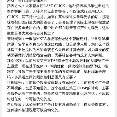
游戏广告行业需要探索的：
归因方式：大家都在用LAST CLICK，这种归因早几年也出过很
多作弊的问题，无曝光的点击作弊等，不仅游戏行业用LAST
CLICK，其它行业也是。如果在某些渠道买量曝光多的话，那意
味着都归因到量大的渠道去了，是否合理？实际上现在的投放是
存在很多重叠用户的，每个用户都在哪些节点产生过曝光，这些
数据是否大家都有去分析过？
智能规则：一般做MKTA系统都会做这个智能规则，巨量引擎和
腾讯广告平台本身也有做这些功能，但是很少人用，为什么？我
觉得主要还是因为不知道该怎么去设置才算合理，因为每次的变
动需要做的调整是很复杂的，需要结合各种情况来人为判断。
频次控制：以前独立第三方DSP都会有个频次控制的功能给广告
主设置，现在基于媒体OCPX的优化，频次控制则由媒体统一控
制了，导致广告主需要用多主体的方式来规避，这种现象合理
吗？多渠道之间的频次控制是否又有必要？
可视曝光：目前这个数据媒体是没有返回的，目前有多少广告是
不可视的，也是不知道的。这个在独立第三方DSP的时候，主要
是服务品牌广告主的，但是游戏广告要精细化运营的话，不应该
错过任何一个可被优化的点。
自动投放：比如洞察到广告计划有衰退趋势了，自动替换素材，
这种操作按理说是可以自动化的。