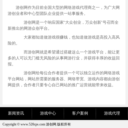
游创网作为目前全国大型的网络游戏代理商之一，为广大网
游创业者和中心型团队企业提供一站事服务。
游
创
网是一个响应国家“大众创业，万众创新”号召而全
新推出的网游众创平台。
大家都知道做游戏很赚钱，也知道做游戏是高投入高风
险的。
而游
创
网就是希望通过搭建这么一个游戏平台，能让更
多的人可以无门槛无风险的从事网游行业，并获得丰厚的收益回
报。
游
创
网给每位合作者提供一个可以独立运作的网络游戏
平台网站，网站所需要的服务器、网络带宽、游戏内容都由游
创
网提供，合作者只要专心自己网站的推广运营就能带来收益。
新闻资讯
游戏中心
客户案例
游戏代理
Copyright © www.520cps.com 游创网.版权所有