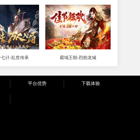
七计-乱世传承
霸域王朝-烈焰龙城
平台优势
下载体验