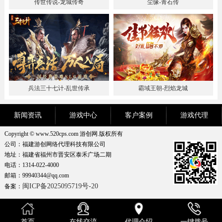
传世传说-龙城传奇
尘缘-青石传
兵法三十七计-乱世传承
霸域王朝-烈焰龙城
新闻资讯
游戏中心
客户案例
游戏代理
Copyright © www.520cps.com 游创网.版权所有
公司：福建游创网络代理科技有限公司
地址：福建省福州市晋安区泰禾广场二期
电话：1314-022-4000
邮箱：99940344@qq.com
闽ICP备2025095719号-20
备案：
首页
在线交流
代理介绍
一键拨号