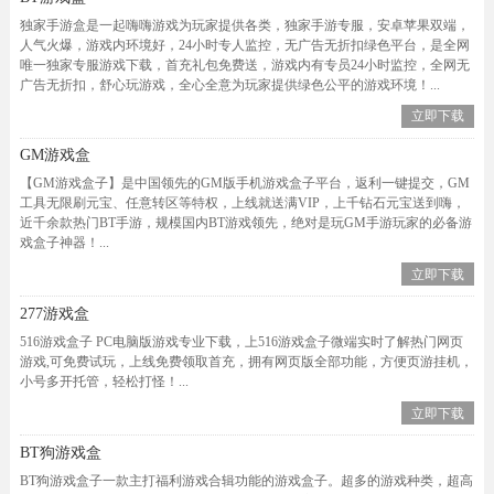
独家手游盒是一起嗨嗨游戏为玩家提供各类，独家手游专服，安卓苹果双端，
人气火爆，游戏内环境好，24小时专人监控，无广告无折扣绿色平台，是全网
唯一独家专服游戏下载，首充礼包免费送，游戏内有专员24小时监控，全网无
广告无折扣，舒心玩游戏，全心全意为玩家提供绿色公平的游戏环境！...
立即下载
GM游戏盒
【GM游戏盒子】是中国领先的GM版手机游戏盒子平台，返利一键提交，GM
工具无限刷元宝、任意转区等特权，上线就送满VIP，上千钻石元宝送到嗨，
近千余款热门BT手游，规模国内BT游戏领先，绝对是玩GM手游玩家的必备游
戏盒子神器！...
立即下载
277游戏盒
516游戏盒子 PC电脑版游戏专业下载，上516游戏盒子微端实时了解热门网页
游戏,可免费试玩，上线免费领取首充，拥有网页版全部功能，方便页游挂机，
小号多开托管，轻松打怪！...
立即下载
BT狗游戏盒
BT狗游戏盒子一款主打福利游戏合辑功能的游戏盒子。超多的游戏种类，超高