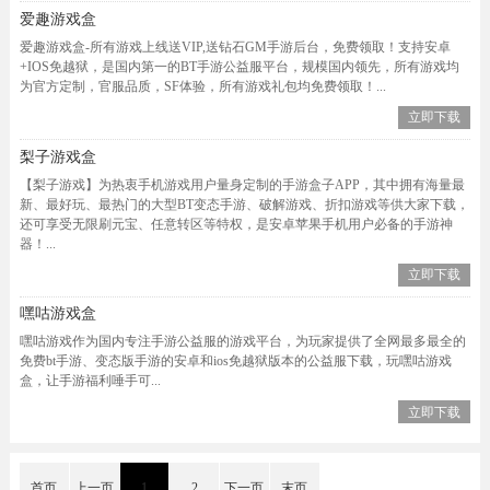
爱趣游戏盒
爱趣游戏盒-所有游戏上线送VIP,送钻石GM手游后台，免费领取！支持安卓
+IOS免越狱，是国内第一的BT手游公益服平台，规模国内领先，所有游戏均
为官方定制，官服品质，SF体验，所有游戏礼包均免费领取！...
立即下载
梨子游戏盒
【梨子游戏】为热衷手机游戏用户量身定制的手游盒子APP，其中拥有海量最
新、最好玩、最热门的大型BT变态手游、破解游戏、折扣游戏等供大家下载，
还可享受无限刷元宝、任意转区等特权，是安卓苹果手机用户必备的手游神
器！...
立即下载
嘿咕游戏盒
嘿咕游戏作为国内专注手游公益服的游戏平台，为玩家提供了全网最多最全的
免费bt手游、变态版手游的安卓和ios免越狱版本的公益服下载，玩嘿咕游戏
盒，让手游福利唾手可...
立即下载
首页
上一页
1
2
下一页
末页