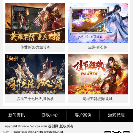
传世传说-龙城传奇
尘缘-青石传
兵法三十七计-乱世传承
霸域王朝-烈焰龙城
新闻资讯
游戏中心
客户案例
游戏代理
Copyright © www.520cps.com 游创网.版权所有
公司：福建游创网络代理科技有限公司