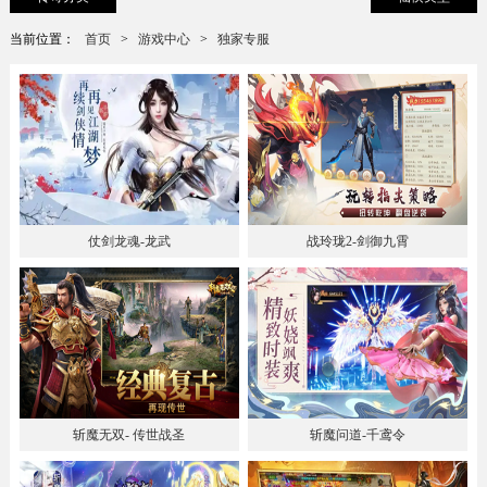
当前位置：
首页
>
游戏中心
>
独家专服
仗剑龙魂-龙武
战玲珑2-剑御九霄
斩魔无双- 传世战圣
斩魔问道-千鸢令