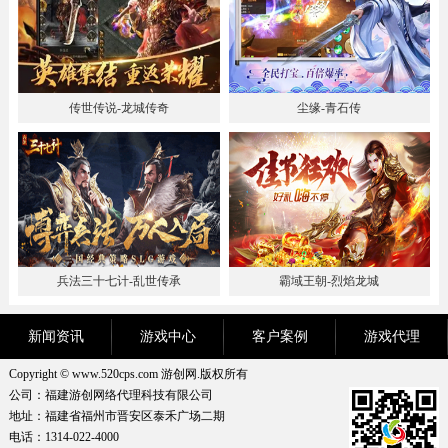
传世传说-龙城传奇
尘缘-青石传
兵法三十七计-乱世传承
霸域王朝-烈焰龙城
新闻资讯
游戏中心
客户案例
游戏代理
Copyright © www.520cps.com 游创网.版权所有
公司：福建游创网络代理科技有限公司
地址：福建省福州市晋安区泰禾广场二期
电话：1314-022-4000