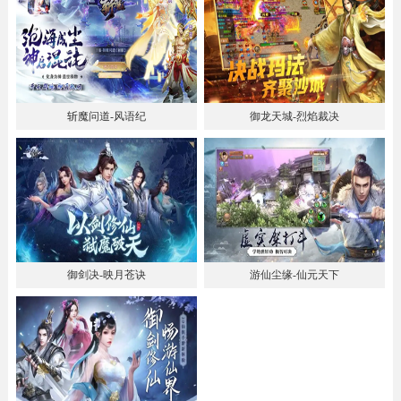
斩魔问道-风语纪
御龙天城-烈焰裁决
御剑决-映月苍诀
游仙尘缘-仙元天下