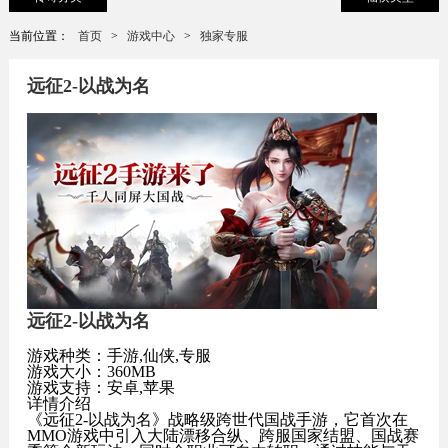
当前位置：
首页
>
游戏中心
>
独家专服
远征2-以战为名
远征2-以战为名
游戏种类：手游,仙侠,专服
游戏大小：360MB
游戏支持：安卓,苹果
详情介绍
《远征2-以战为名》战略级跨世代国战手游，它首次在
MMO游戏中引入大陆漂移合纵、跨服国家结盟、国战赛