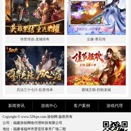
传世传说-龙城传奇
尘缘-青石传
兵法三十七计-乱世传承
霸域王朝-烈焰龙城
新闻资讯
游戏中心
客户案例
游戏代理
Copyright © www.520cps.com 游创网.版权所有
公司：福建游创网络代理科技有限公司
地址：福建省福州市晋安区泰禾广场二期