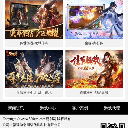
传世传说-龙城传奇
尘缘-青石传
兵法三十七计-乱世传承
霸域王朝-烈焰龙城
新闻资讯
游戏中心
客户案例
游戏代理
Copyright © www.520cps.com 游创网.版权所有
公司：福建游创网络代理科技有限公司