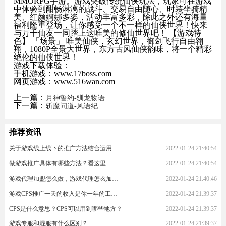
MMORPG手游。游戏突破传统仙侠玩法，玩家可在游戏
中体验到酣畅淋漓的战斗、交易自由随心、时装坐骑精
美、红颜婀娜多姿，活动丰富多彩，除此之外还有海量
福利隆重登场，让你感受一个不一样的仙侠世界！快来
与万千仙友一同踏上这唯美的修仙世界吧！ 【游戏特
色】 「场景」 唯美仙侠，玄幻世界，御剑飞行自由翱
翔，1080P全景大世界，东方古风仙侠韵味，将一个精彩
绝伦的仙侠世界！
游戏下载体验：
手机游戏：www.17boss.com
网页游戏：www.516wan.com
上一篇：
月神誓约-驯龙物语
下一篇：
斩魔问道-风语纪
推荐资讯
关于游戏线上线下的推广方法结合运用
2022-01-24 21:40:54
做游戏推广具体有哪些方法？看这里
2022-01-24 21:40:54
游戏代理加盟怎么做，游戏代理怎么加入？
2022-01-24 21:40:46
游戏CPS推广一天的收入是你一年的工资！
2022-01-24 21:39:37
CPS是什么意思？CPS可以用到哪些地方？
2022-01-24 21:39:37
游戏专服和混服有什么区别？
2022-01-24 21:39:37