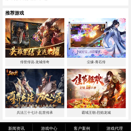
推荐游戏
传世传说-龙城传奇
尘缘-青石传
兵法三十七计-乱世传承
霸域王朝-烈焰龙城
新闻资讯
游戏中心
客户案例
游戏代理